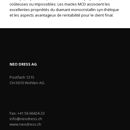
coûteuses ou impossibles. Les macles MCD associent les
excellentes propriétés du diamant monocristallin syn-thétique
et les aspects avantageux de rentabilité pour le client final.
NEO DRESS AG
Postfach 1215
CH-5610 Wohlen AG
Fax: +41 56 66424-23
info@neodress.ch
www.neodress.ch